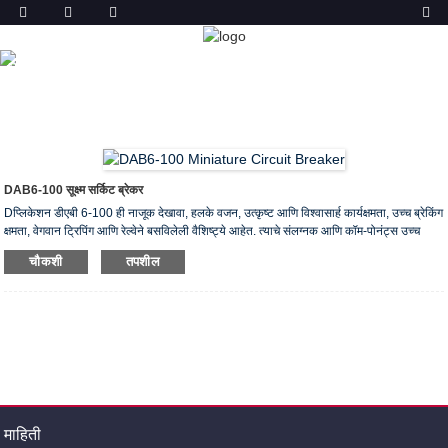
उत्पादन
मुख्यपृष्ठ
उत्पादने
सूक्ष्म सर्किट ब्रेकर (एमसीबी)
DAB6-100 सूक्ष्म
सर्किट ब्रेकर
DAB6-100 सूक्ष्म सर्किट ब्रेकर
Dप्लिकेशन डीएबी 6-100 ही नाजूक देखावा, हलके वजन, उत्कृष्ट आणि विश्वासार्ह कार्यक्षमता, उच्च ब्रेकिंग
क्षमता, वेगवान ट्रिपिंग आणि रेल्वेने बसविलेली वैशिष्ट्ये आहेत. त्याचे संलग्नक आणि कॉम-पोनंट्स उच्च
टिकाऊपणाचे अग्निशामक संरक्षण आणि शॉक-प्रतिरोधक प्लास्टिकचा अवलंब करतात. हे प्रामुख्याने एसी
चौकशी
तपशील
H० हर्ट्ज, एक खांबाचे २0० व्ही, दोन खांबाचे V०० व्ही किंवा ओव्हरलोड किंवा शॉर्ट-सर्किटपासून तीन किंवा
फोरपोल आणि विद्युतप्रवाह आणि लिग तोडण्यासाठी नेहमीच कार्य करतात.
माहिती